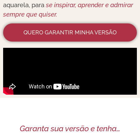
aquarela, para
se inspirar, aprender e admirar
sempre que quiser.
QUERO GARANTIR MINHA VERSÃO
Garanta sua versão e tenha…