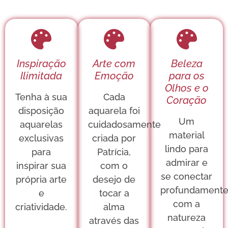
Inspiração
Arte com
Beleza
Ilimitada
Emoção
para os
Olhos e o
Tenha à sua
Cada
Coração
disposição
aquarela foi
Um
aquarelas
cuidadosamente
material
exclusivas
criada por
lindo para
para
Patrícia,
admirar e
inspirar sua
com o
se conectar
própria arte
desejo de
profundament
e
tocar a
com a
criatividade.
alma
natureza
através das