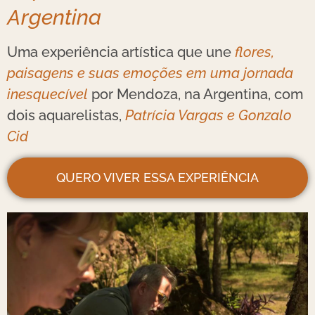
Argentina
Uma experiência artística que une
flores,
paisagens e suas emoções em uma jornada
inesquecível
por Mendoza, na Argentina, com
dois aquarelistas,
Patrícia Vargas e Gonzalo
Cid
QUERO VIVER ESSA EXPERIÊNCIA